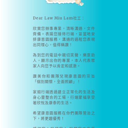
Dear Law Miu Lam社工：
欣賞您辦事專業，清晰溝通，文件
齊備。表揚您接待行端，妥當地安
排康恩園服務，溝通的過程您表現
出同理心，值得稱讚！
為到您的電話中親切笑聲，樂意助
人，顯示出你的專業，本人代表眾
家人向您予以肯定和感激。
讚美你和團隊兌現康恩園的宗旨
「個別關懷，全面照顧」！
家姐行端透過建立正常化的生活及
身心靈整合的工場，行端蒙福享受
著欣悅及康泰的生活。
希望康恩園服務在你們團隊管治之
下，將更趨優秀！