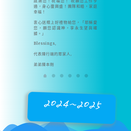
感謝您！祝福您！ 祝願您工作亨
通，身心靈興盛！團隊和睦，家庭
幸福！
衷心送贈上好禮物給您，「耶穌愛
您，願您認識神，享永生望與確
據。」
Blessings,
代表陳行端的眾家人,
弟弟陳本剛
2024~2025