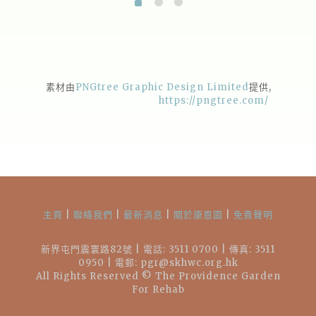
素材由
PNGtree Graphic Design Limited
提供,
https://pngtree.com/
主頁
|
聯絡我們
|
最新消息
|
關於康恩園
|
免責聲明
新界屯門震寰路82號 | 電話: 3511 0700 | 傳真: 3511
0950 | 電郵: pgr@skhwc.org.hk
All Rights Reserved © The Providence Garden
For Rehab