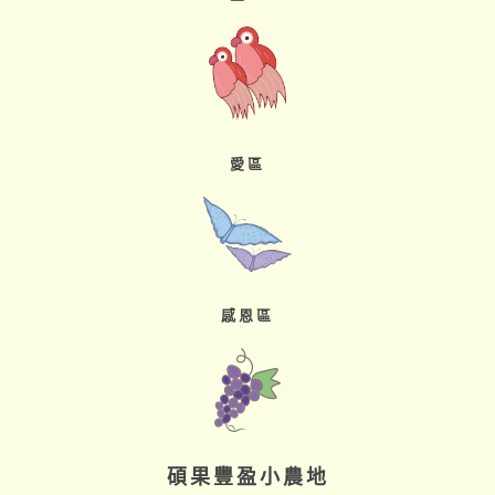
愛區
感恩區
碩果豐盈小農地