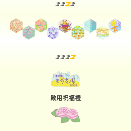
啟用祝福禮